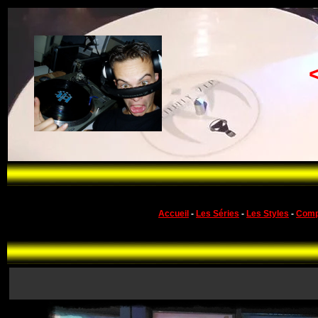
Accueil
-
Les Séries
-
Les Styles
-
Comp