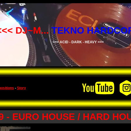
<<< DJ~M...
TEKNO HARDCOR
>>> ACID - DARK - HEAVY <<<
ositions
-
Story
9 - EURO HOUSE / HARD HOU