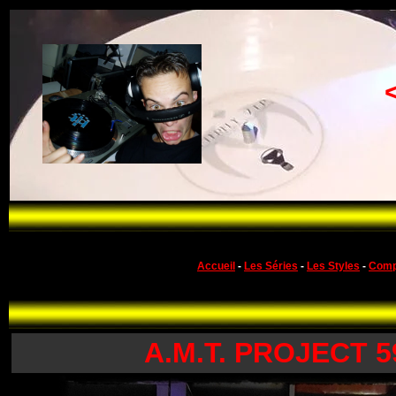
Accueil
-
Les Séries
-
Les Styles
-
Comp
A.M.T. PROJECT 5