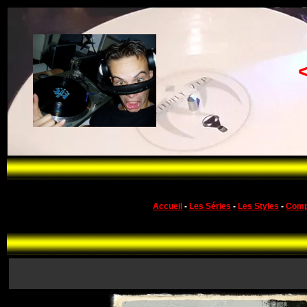
Accueil
-
Les Séries
-
Les Styles
-
Comp