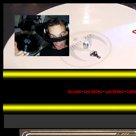
Accueil
-
Les Séries
-
Les Styles
-
Comp