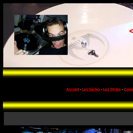
Accueil
-
Les Séries
-
Les Styles
-
Comp