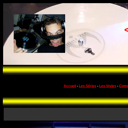
Accueil
-
Les Séries
-
Les Styles
-
Comp