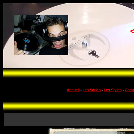
Accueil
-
Les Séries
-
Les Styles
-
Comp