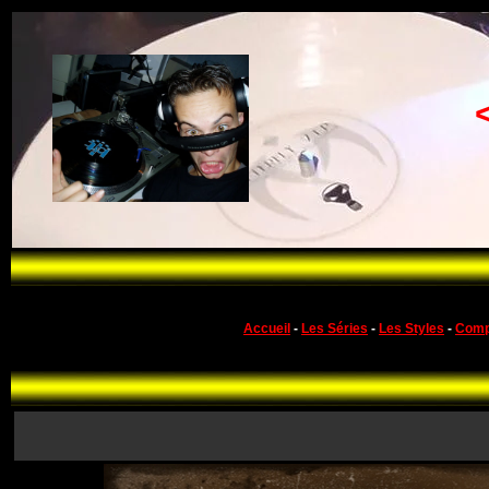
Accueil
-
Les Séries
-
Les Styles
-
Comp