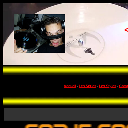
Accueil
-
Les Séries
-
Les Styles
-
Comp